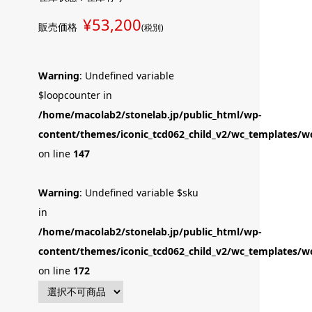
¥53,200
販売価格
(税別)
Warning
: Undefined variable
$loopcounter in
/home/macolab2/stonelab.jp/public_html/wp-
content/themes/iconic_tcd062_child_v2/wc_templates/wc
on line
147
Warning
: Undefined variable $sku
in
/home/macolab2/stonelab.jp/public_html/wp-
content/themes/iconic_tcd062_child_v2/wc_templates/wc
on line
172